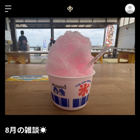
ロ
8月の雑談☀️